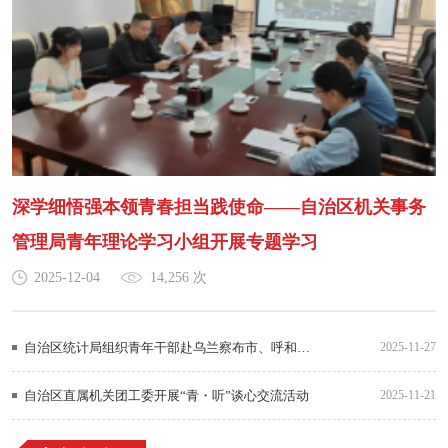
深学细悟强本领青春担当践使命——自治区机关事务
管理局青年理论学习小组开展专题学习
2025-12-04
14,256 次
自治区统计局组织青年干部赴乌兰察布市、呼和浩特市开展“以数为基”调研实践活动
2025-11-27
自治区直属机关团工委开展“青・听”谈心交流活动
2025-11-21