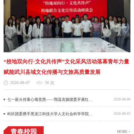
“校地双向行·文化共传声”文化采风活动落幕青年力量
赋能武川县域文化传播与文旅高质量发展
2026-08-07
56 次
七一薪火传童心颂党恩——鄂温克旗团委开展红色故事会主题教育活动
2026-08-06
科区团委携手黑龙江科技大学人文社会科学学院团委开展暑期“三下乡”社会实践活动
2026-08-05
青春校园
MORE >