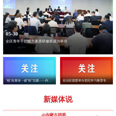
05-30
习教育活动
全区青年干部能力素质研修班成功举办
“植”此青绿・碳“绘”北疆——内蒙古各族各界青年植树活动在呼和浩特举行
自治区团委举办党纪学习教育专题读书班
新媒体说
@内蒙古团委