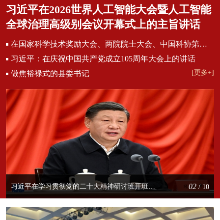
习近平在2026世界人工智能大会暨人工智能
全球治理高级别会议开幕式上的主旨讲话
在国家科学技术奖励大会、两院院士大会、中国科协第十一次全国代表大会上的讲话
习近平：在庆祝中国共产党成立105周年大会上的讲话
[更多+]
做焦裕禄式的县委书记
02
习近平在学习贯彻党的二十大精神研讨班开班式上发表重要讲话强调正确理解和大力推进中国式现代化
7
/ 10