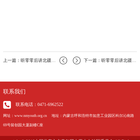
上一篇：听零零后讲北疆文化丨听乌海海南区青年这样说
下一篇：听零零后讲北疆文化丨听巴彦淖尔杭锦后旗青年这样说
联系我们
联系电话：0471-6962522
网址：www.nmyouth.org.cn 地址：内蒙古呼和浩特市如意工业园区科尔沁南路
69号留创园大厦副楼C座