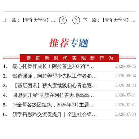
上一篇：【青年大学习】团市委举办“美丽中国·青春行动”百城千校千区青少年生态文明…
下一篇：【青年大学习】鄂尔多斯市西部计划志愿者学习党的十九届六中全会精神全员网络…
1.
暖心托管伴成长！阿拉善盟2026年“希望工程伙伴项目”暑期困境儿童托管班正式开班
2026-08-05
2.
锻造强师，阿拉善盟少先队工作者参加自治区第86期培训班
2026-08-04
3.
【基层团讯】薪火赓续践初心青春逐梦启新程——孪井滩生态移民示范区召开西部计划志愿…
2026-08-03
4.
团盟委开展“党旗在阿拉善大地高高飘扬”联合主题党团日活动
2026-07-31
5.
@全盟各级团组织，2026年7月主题团日活动指引来啦！
2026-07-31
6.
研学拓思路交流促提升｜全盟社会组织开展观摩研学活动
2026-07-30