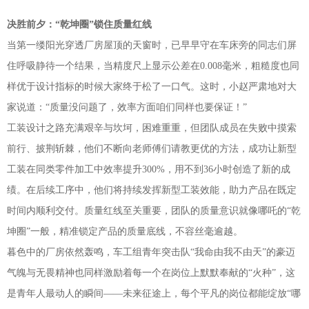
决胜前夕：
“乾坤圈”锁住质量红线
当第一缕阳光穿透厂房屋顶的天窗时，已早早守在车床旁的同志们屏
住呼吸静待一个结果，当精度尺上显示公差在0.008毫米，粗糙度也同
样优于设计指标的时候大家终于松了一口气。这时，小赵严肃地对大
家说道：“质量没问题了，效率方面咱们同样也要保证！”
工装设计之路充满艰辛与坎坷，困难重重，但团队成员在失败中摸索
前行、披荆斩棘，他们不断向老师傅们请教更优的方法，成功让新型
工装在同类零件加工中效率提升300%，用不到36小时创造了新的成
绩。在后续工序中，他们将持续发挥新型工装效能，助力产品在既定
时间内顺利交付。质量红线至关重要，团队的质量意识就像哪吒的“乾
坤圈”一般，精准锁定产品的质量底线，不容丝毫逾越。
暮色中的厂房依然轰鸣，车工组青年突击队“我命由我不由天”的豪迈
气魄与无畏精神也同样激励着每一个在岗位上默默奉献的“火种”，这
是青年人最动人的瞬间——未来征途上，每个平凡的岗位都能绽放“哪