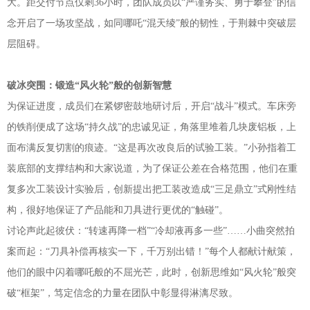
大。距交付节点仅剩36小时，团队成员以“严谨务实、勇于攀登”的信
念开启了一场攻坚战，如同哪吒“混天绫”般的韧性，于荆棘中突破层
层阻碍。
破冰突围：
锻造“风火轮”般的创新智慧
为保证进度，成员们在紧锣密鼓地研讨后，开启“战斗”模式。车床旁
的铁削便成了这场“持久战”的忠诚见证，角落里堆着几块废铝板，上
面布满反复切割的痕迹。“这是再次改良后的试验工装。”小孙指着工
装底部的支撑结构和大家说道，为了保证公差在合格范围，他们在重
复多次工装设计实验后，创新提出把工装改造成“三足鼎立”式刚性结
构，很好地保证了产品能和刀具进行更优的“触碰”。
讨论声此起彼伏：“转速再降一档”“冷却液再多一些”……小曲突然拍
案而起：“刀具补偿再核实一下，千万别出错！”每个人都献计献策，
他们的眼中闪着哪吒般的不屈光芒，此时，创新思维如“风火轮”般突
破“框架”，笃定信念的力量在团队中彰显得淋漓尽致。