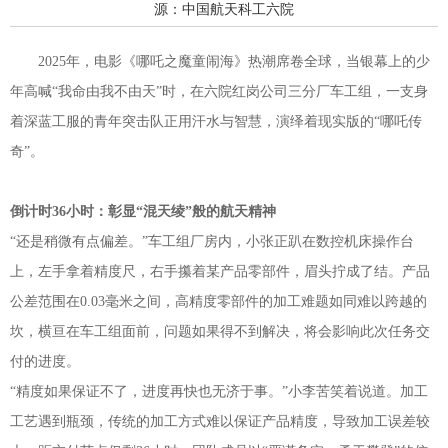
源：中国航天科工六院
2025年，电影《哪吒之魔童闹海》热潮席卷全球，当银幕上的少
年高喊“我命由我不由天”时，在六院红岗公司三分厂车工组，一支身
着深蓝工服的青年突击队正用汗水与智慧，演绎着现实版的“哪吒传
奇”。
倒计时36小时：
彰显“混天绫”般的航天精神
“还是稍微有点偏差。”车工组厂房内，小张正趴在数控机床操作台
上，左手拿着精度尺，右手攥着某产品零部件，眉头拧成了结。产品
公差范围在0.03毫米之间，高精度零部件的加工难题如同难以跨越的
坎，横亘在车工组面前，问题如果得不到解决，将会影响此次任务交
付的进度。
“精度如果保证不了，进度再快也无济于事。”小李苦笑着说道。加工
工艺遇到瓶颈，传统的加工方式难以保证产品精度，导致加工误差较