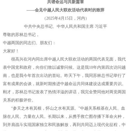
共谱命运与共新篇章
——会见中越人民大联欢活动代表时的致辞
（2025年4月15日，河内）
中共中央总书记、中华人民共和国主席 习近平
尊敬的苏林总书记，
中越两国的同志们、朋友们：
大家好！
很高兴在河内同出席中越人民大联欢活动的两国代表见面，我代
表中国党和政府，向你们致以诚挚问候。这是我10年内第四次访问越
南，也是我今年首次出访的首站。昨天下午，我同苏林总书记举行了
富有成果的会谈，就新时期推进中越命运共同体建设达成重要共识。
刚才，苏林总书记发表了热情洋溢的讲话，我完全赞同他对两党两国
关系的积极评价。
“参天之木有其根，怀山之水有其源。”中越关系根基在人民、血
脉在人民、力量在人民。长期以来，从携手救亡图存播下革命火种，
到并肩战斗实现国家独立和民族解放，再到共同迈上现代化征程，中