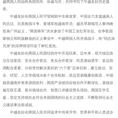
越两国人民始终风雨同舟、休戚与共，共同书写了中越友好历史篇
章。
中越友好在两国人民守望相助中生根发芽。中国全力支援越南人
民抗法、抗美救国斗争。黄埔军校越南学员、越共早期领导人黎鸿峰
投身广州起义，“两国将军”洪水参加了中国工农红军长征。在争取国
家独立和民族解放的正义事业中，中越两国人民并肩战斗，给“同志加
兄弟”的深厚情谊印染了鲜红底色。
中越友好在两国人民团结协作中开花结果。近年来，双方锚定政
治互信更高、安全合作更实、务实合作更深、民意基础更牢、多边协
调配合更紧、分歧管控解决更好的“六个更”总体目标，建立政治、安
全、经贸、人文等领域30多个合作机制，双边贸易额屡创新高，中国
稳居越南外资来源国前列，两国产业链供应链合作不断深化，基础设
施互联互通、新兴领域合作、智慧口岸建设势头强劲。两国互学互
鉴，坚定支持彼此走符合本国国情的社会主义道路，不断取得社会主
义建设事业新成就。
中越友好在两国人民共同追求中传承升华。世界和平和人类进步