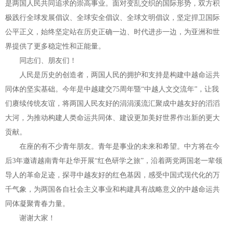
是两国人民共同追求的崇高事业。面对变乱交织的国际形势，双方积
极践行全球发展倡议、全球安全倡议、全球文明倡议，坚定捍卫国际
公平正义，始终坚定站在历史正确一边、时代进步一边，为亚洲和世
界提供了更多稳定性和正能量。
同志们、朋友们！
人民是历史的创造者，两国人民的拥护和支持是构建中越命运共
同体的坚实基础。今年是中越建交75周年暨“中越人文交流年”，让我
们赓续传统友谊，将两国人民友好的涓涓溪流汇聚成中越友好的滔滔
大河，为推动构建人类命运共同体、建设更加美好世界作出新的更大
贡献。
在座的有不少青年朋友。青年是事业的未来和希望。中方将在今
后3年邀请越南青年赴华开展“红色研学之旅”，沿着两党两国老一辈领
导人的革命足迹，探寻中越友好的红色基因，感受中国式现代化的万
千气象，为两国各自社会主义事业和构建具有战略意义的中越命运共
同体凝聚青春力量。
谢谢大家！