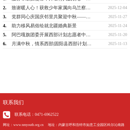
2.
致谢暖人心！获救少年家属向乌兰察布市蓝天救援青年突击队赠锦旗、捐物资
2025-12-04
3.
党群同心庆国庆邻里共聚迎中秋——民族团结进步宣传月主题活动
2025-11-27
4.
助力移风易俗绘就北疆婚典新景
2025-11-24
5.
阿巴嘎旗团委开展西部计划志愿者中秋慰问暨节前安全教育座谈会
2025-11-20
6.
月满中秋，情系西部|固阳县西部计划志愿者共度温馨中秋
2025-11-13
联系我们
联系电话：0471-6962522
网址：www.nmyouth.org.cn 地址：内蒙古呼和浩特市如意工业园区科尔沁南路