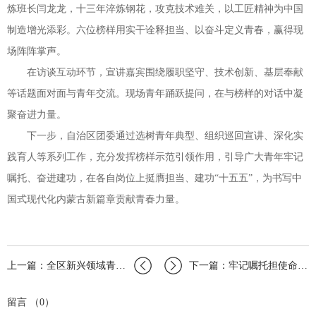
炼班长闫龙龙，十三年淬炼钢花，攻克技术难关，以工匠精神为中国
制造增光添彩。六位榜样用实干诠释担当、以奋斗定义青春，赢得现
场阵阵掌声。
在访谈互动环节，宣讲嘉宾围绕履职坚守、技术创新、基层奉献
等话题面对面与青年交流。现场青年踊跃提问，在与榜样的对话中凝
聚奋进力量。
下一步，自治区团委通过选树青年典型、组织巡回宣讲、深化实
践育人等系列工作，充分发挥榜样示范引领作用，引导广大青年牢记
嘱托、奋进建功，在各自岗位上挺膺担当、建功“十五五”，为书写中
国式现代化内蒙古新篇章贡献青春力量。
上一篇：全区新兴领域青年骨干培训班圆满结业
下一篇：牢记嘱托担使命青春建功新时代——自治区青联在包头市召开专题学习座谈会
留言 （0）