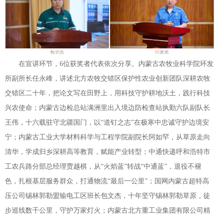
在宣讲环节，6位获奖者代表依次分享。内蒙古农牧业科学院环发
所副所长任永峰，讲述北方农牧交错区保护性农业创新团队深耕农牧
交错区二十年，把论文写在田野上，用科技守护耕地沃土，践行科技
兴农使命；内蒙古边检总站满洲里出入境边防检查站执勤六队副队长
王伟，十六载驻守北疆国门，以“道钉之志”在极寒中忠诚守护边境安
宁；内蒙古工业大学材料科学与工程学院副院长阿如罕，从草原走向
清华，学成归乡深耕高等教育，赋能产业转型；中通快递呼和浩特市
工农兵路分部总经理贾越棋，从“火焰蓝”转战“中通蓝”，退役不褪
色，扎根基层服务群众，打通物流“最后一公里”；国网内蒙古超特高
压公司锡林郭勒盟输电工区班长包文杰，十年坚守锡林郭勒草原，徒
步巡线数千公里，守护万家灯火；内蒙古北方重工业集团有限公司精