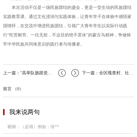
本次活动不仅是一场民族团结的盛会，更是一堂生动的民族团结
实践教育课。通过文化浸润与实践体验，让青年学子在体验中感悟家
国情怀，在交流中增进民族团结，引领广大青年学生以实际行动践
行“吃苦耐劳、一往无前，不达目的绝不罢休”的蒙古马精神，争做铸
牢中华民族共同体意识的践行者与传播者。
上一篇：“高举队旗跟党走做新时代好少年”2026年少先队主题活动之自治区“红领巾…
下一篇：全区嘎查村、社区团组织负责人第四期培训班圆满结业
留言 （0）
我来说两句