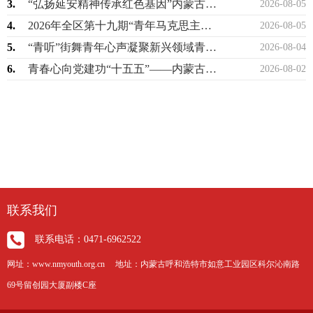
3.
“弘扬延安精神传承红色基因”内蒙古少先队2026年暑期研学实践活动圆满举办
2026-08-05
4.
2026年全区第十九期“青年马克思主义者培养工程”高校班顺利举办
2026-08-05
5.
“青听”街舞青年心声凝聚新兴领域青春力量
2026-08-04
6.
青春心向党建功“十五五”——内蒙古青年讲师团示范性宣讲走进巴彦淖尔
2026-08-02
联系我们
联系电话：0471-6962522
网址：www.nmyouth.org.cn 地址：内蒙古呼和浩特市如意工业园区科尔沁南路
69号留创园大厦副楼C座