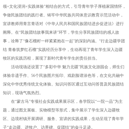
领+文化浸润+实践体验”相结合的方式，引导青年学子厚植家国情怀，
争做民族团结的践行者。铸牢中华民族共同体意识教育示范活动中，
宣讲教师用青言青语对《中华人民共和国民族团结进步促进法》进行
阐释。在“民族团结故事我来讲”环节，学生分享民族团结的感人故
事，诠释了“像石榴籽一样紧紧抱在一起”的深刻内涵。“行走边疆学团
结 青春筑梦红石榴”实践经历分享中，生动再现了青年学生深入边疆
牧区的实践历程，展现了新时代青年学生的责任担当。
活动现场还设置了“多彩中华 魅力北疆”民族文化游园会，师生们
体验非遗手作、56个民族图片拓印、戏剧脸谱涂色等，在文化共融中
深化中华优秀传统文化体验。知识问答区通过互动问答普及民族团结
知识，现场气氛热烈。
在“蒙古马”专项社会实践成果展示区，各学院以“一院一品”为主
题，通过图文展板、实物模型等形式，集中展示了学生深入边疆牧
区、边境村镇开展调研、服务、宣讲的实践成果，生动呈现了青年学
子“走边疆、进牧户、访界碑、促团结”的奋斗足迹。