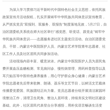
为深入学习贯彻习近平新时代中国特色社会主义思想，依托民族
政策宣传月活动契机，扎实开展铸牢中华民族共同体意识宣传教育，
从严抓实党员“双报到、双服务、双报告”制度落地见效，5月27日，自
治区团委机关系统在师大社区举行“感党恩、听党话、跟党走”铸牢中
华民族共同体意识——志愿服务进社区主题党日活动。自治区团委党
员、干部，内蒙古中医院医护人员、内蒙古艺术学院青年志愿者、社
区工作人员及社区居民共同参加活动。
活动现场内容丰富、暖意浓浓。内蒙古中医院医护人员为居民免
费开展血压血糖检测、常见病问诊、慢性病管理、用药科普指导以及
耳穴贴压等中医特色康养服务，用心守护群众身心健康；内蒙古艺术
学院志愿者先后带来歌舞、朗诵、器乐等文艺节目，以鲜活文艺载体
传播爱党爱国、民族团结正向力量。党员志愿者分组开展清洁家园环
境整治工作，清理卫生死角、整治人居环境，持续夯实文明社区建设
基础。此外，社区居民代表登台分享感悟，用朴实语言畅谈生活变