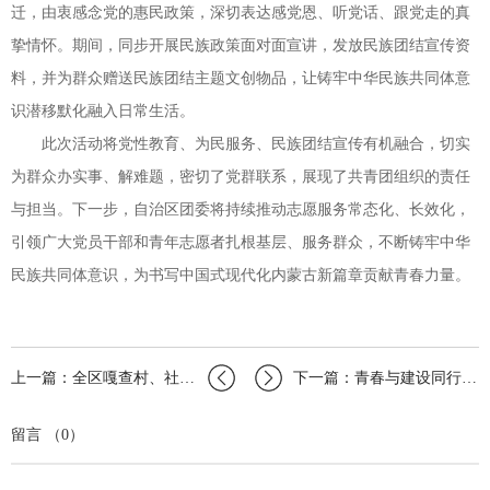
迁，由衷感念党的惠民政策，深切表达感党恩、听党话、跟党走的真
挚情怀。期间，同步开展民族政策面对面宣讲，发放民族团结宣传资
料，并为群众赠送民族团结主题文创物品，让铸牢中华民族共同体意
识潜移默化融入日常生活。
此次活动将党性教育、为民服务、民族团结宣传有机融合，切实
为群众办实事、解难题，密切了党群联系，展现了共青团组织的责任
与担当。下一步，自治区团委将持续推动志愿服务常态化、长效化，
引领广大党员干部和青年志愿者扎根基层、服务群众，不断铸牢中华
民族共同体意识，为书写中国式现代化内蒙古新篇章贡献青春力量。
上一篇：全区嘎查村、社区团组织负责人第四期培训班圆满结业
下一篇：青春与建设同行实干为发展赋能——青年榜样宣讲进企业暨联建活动在呼和浩特成…
留言 （0）