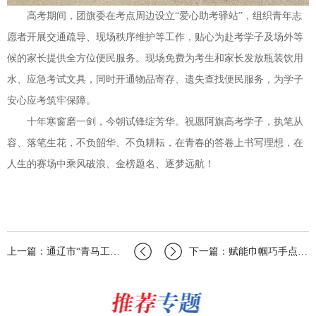
高考期间，团旗委在考点周边设立“爱心助考驿站”，组织青年志
愿者开展交通疏导、现场秩序维护等工作，贴心为赴考学子及场外等
候的家长提供全方位便民服务。现场免费为考生和家长发放瓶装饮用
水、应急考试文具，同时开通物品寄存、遗失查找便民服务，为学子
安心应考筑牢保障。
十年寒窗磨一剑，今朝试锋绽芳华。祝愿阿旗高考学子，执笔从
容、落笔生花，不负韶华、不负耕耘，在青春的答卷上书写理想，在
人生的赛场中乘风破浪、金榜题名、逐梦远航！
上一篇：通辽市“青马工程”暨苏木乡镇(街道)团干部培训班圆满举办
下一篇：赋能巾帼巧手点亮创业微光｜锡林郭勒盟团委开展羊毛毡手工技能培训助力青年创…