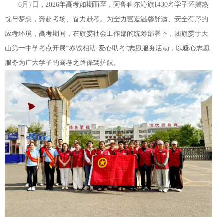
6月7日，2026年高考如期而至，阿鲁科尔沁旗1430名学子怀揣热
忱与梦想，奔赴考场、奋力赶考。为全力营造温馨舒适、安全有序的
应考环境，高考期间，在旗委社会工作部的统筹部署下，团旗委于天
山第一中学考点开展“赤诚相助·爱心助考”志愿服务活动，以暖心志愿
服务为广大学子的高考之路保驾护航。