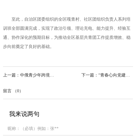
至此，自治区团委组织的全区嘎查村、社区团组织负责人系列培
训班全部圆满完成，实现了政治引领、理论充电、能力提升、经验互
通、协作深化的预期目标，为推动全区基层共青团工作提质增效、稳
步向前奠定了良好的基础。
上一篇：中俄青少年跨境交流活动在呼伦贝尔市扎赉诺尔区成功举办
下一篇：“青春心向党建功‘十五五’”2026年度自治区青年理论宣讲大赛暨团干部上…
留言 （0）
我来说两句