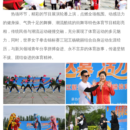
热场环节，精彩的节目展演轮番上演，点燃全场氛围。动感活力
的健身操、气势十足的舞狮、潮流酷炫的街舞等特色体育节目精彩亮
相，传统民俗与潮流运动碰撞交融，充分展现了体育运动的多元魅
力，同时，世界女子拳击锦标赛三冠王杨晓丽结合自身运动生涯经
历，与新兴领域青年分享拼搏奋进、永不言弃的体育故事，传递坚韧
不拔、团结奋进的体育精神。