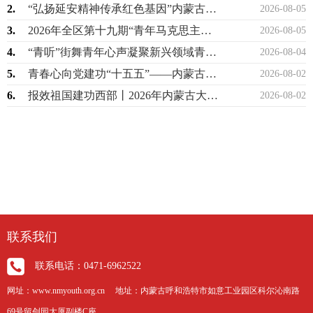
2.
“弘扬延安精神传承红色基因”内蒙古少先队2026年暑期研学实践活动圆满举办
2026-08-05
3.
2026年全区第十九期“青年马克思主义者培养工程”高校班顺利举办
2026-08-05
4.
“青听”街舞青年心声凝聚新兴领域青春力量
2026-08-04
5.
青春心向党建功“十五五”——内蒙古青年讲师团示范性宣讲走进巴彦淖尔
2026-08-02
6.
报效祖国建功西部丨2026年内蒙古大学生志愿服务西部计划志愿者培训在呼和浩特举办
2026-08-02
联系我们
联系电话：0471-6962522
网址：www.nmyouth.org.cn 地址：内蒙古呼和浩特市如意工业园区科尔沁南路
69号留创园大厦副楼C座