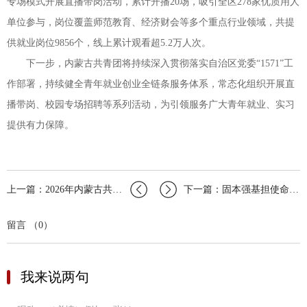
专场模式开展直播带岗活动，累计开播20场，吸引全区278家优质用人
单位参与，岗位覆盖师范教育、经济财会等多个重点行业领域，共提
供就业岗位9856个，线上累计观看超5.2万人次。
下一步，内蒙古共青团将持续深入贯彻落实自治区党委“1571”工
作部署，持续健全青年就业创业全链条服务体系，常态化组织开展直
播带岗、校园专场招聘等系列活动，为引领服务广大青年就业、实习
提供有力保障。
上一篇：2026年内蒙古共青团促进大学生就业行动包头轻工职业技术学院专场就业实习…
下一篇：固本强基担使命青春奋进启新程——全区团干部基础团务示范培训班成功举办
留言 （0）
我来说两句