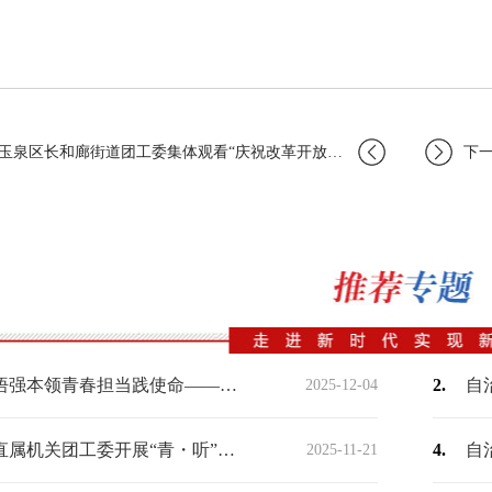
区长和廊街道团工委集体观看“庆祝改革开放40周年大会”现场直播
下一
深学细悟强本领青春担当践使命——自治区机关事务管理局青年理论学习小组开展专题学习
2.
2025-12-04
自治区直属机关团工委开展“青・听”谈心交流活动
4.
2025-11-21