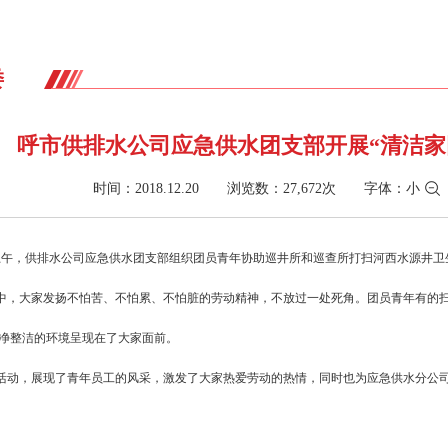
委
呼市供排水公司应急供水团支部开展“清洁家
时间：2018.12.20 浏览数：27,672次
字体：
小
日上午，供排水公司应急供水团支部组织团员青年协助巡井所和巡查所打扫河西水源井
中，大家发扬不怕苦、不怕累、不怕脏的劳动精神，不放过一处死角。团员青年有的扫
净整洁的环境呈现在了大家面前。
活动，展现了青年员工的风采，激发了大家热爱劳动的热情，同时也为应急供水分公