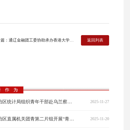
返回列表
篇：通辽金融团工委协助承办香港大学生暑期实习活动
自治区统计局组织青年干部赴乌兰察布市、呼和浩特市开展“以数为基”调研实践活动
2025-11-27
自治区直属机关团青第二片组开展“青春向党·深学笃行”主题团日活动
2025-11-20