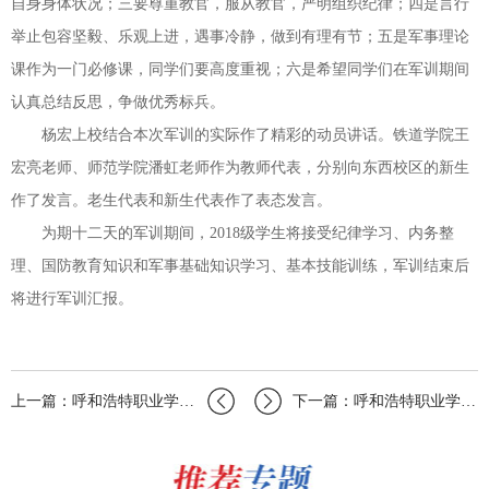
自身身体状况；三要尊重教官，服从教官，严明组织纪律；四是言行
举止包容坚毅、乐观上进，遇事冷静，做到有理有节；五是军事理论
课作为一门必修课，同学们要高度重视；六是希望同学们在军训期间
认真总结反思，争做优秀标兵。
杨宏上校结合本次军训的实际作了精彩的动员讲话。铁道学院王
宏亮老师、师范学院潘虹老师作为教师代表，分别向东西校区的新生
作了发言。老生代表和新生代表作了表态发言。
为期十二天的军训期间，2018级学生将接受纪律学习、内务整
理、国防教育知识和军事基础知识学习、基本技能训练，军训结束后
将进行军训汇报。
上一篇：呼和浩特职业学院计算机信息学院团总支学生会开展招新工作
下一篇：呼和浩特职业学院经济管理与法学院开展庆祝教师节活动