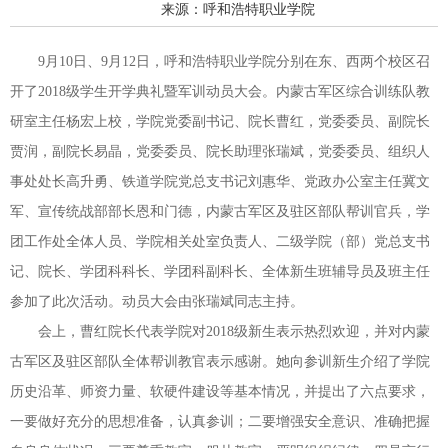
来源：呼和浩特职业学院
9月10日、9月12日，呼和浩特职业学院分别在东、西两个校区召
开了2018级学生开学典礼暨军训动员大会。内蒙古军区综合训练队教
研室主任杨宏上校，学院党委副书记、院长曹红，党委委员、副院长
贾润，副院长易晶，党委委员、院长助理张瑞斌，党委委员、组织人
事处处长高升勇、铁道学院党总支书记刘惠华、党政办公室主任冀文
军、宣传统战部部长恩和门德，内蒙古军区及驻区部队帮训官兵，学
团工作处全体人员、学院相关处室负责人、二级学院（部）党总支书
记、院长、学团科科长、学团科副科长、全体新生班辅导员及班主任
参加了此次活动。动员大会由张瑞斌同志主持。
会上，曹红院长代表学院对2018级新生表示热烈欢迎，并对内蒙
古军区及驻区部队全体帮训教官表示感谢。她向参训新生介绍了学院
历史沿革、师资力量、软硬件建设等基本情况，并提出了六点要求，
一要做好充分的思想准备，认真参训；二要增强安全意识、准确把握