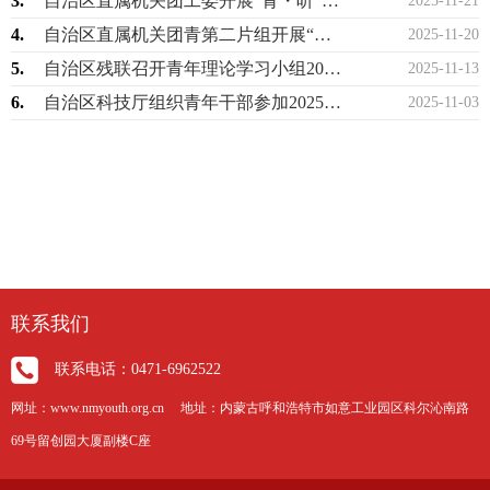
3.
自治区直属机关团工委开展“青・听”谈心交流活动
2025-11-21
4.
自治区直属机关团青第二片组开展“青春向党·深学笃行”主题团日活动
2025-11-20
5.
自治区残联召开青年理论学习小组2025年第3次集体学习研讨
2025-11-13
6.
自治区科技厅组织青年干部参加2025年“青年科学家百城行”走进内蒙古活动
2025-11-03
联系我们
联系电话：0471-6962522
网址：www.nmyouth.org.cn 地址：内蒙古呼和浩特市如意工业园区科尔沁南路
69号留创园大厦副楼C座