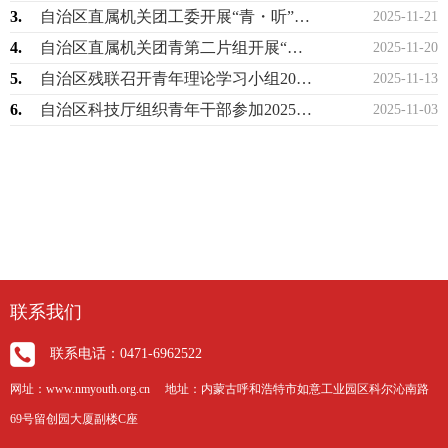
3.
自治区直属机关团工委开展“青・听”谈心交流活动
2025-11-21
4.
自治区直属机关团青第二片组开展“青春向党·深学笃行”主题团日活动
2025-11-20
5.
自治区残联召开青年理论学习小组2025年第3次集体学习研讨
2025-11-13
6.
自治区科技厅组织青年干部参加2025年“青年科学家百城行”走进内蒙古活动
2025-11-03
联系我们
联系电话：0471-6962522
网址：www.nmyouth.org.cn 地址：内蒙古呼和浩特市如意工业园区科尔沁南路
69号留创园大厦副楼C座