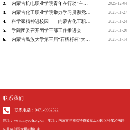
2.
内蒙古机电职业学院青年在行动”主题志愿服务活动
2025-12-04
3.
内蒙古化工职业学院举办学习贯彻党的宗教工作理论专题讲座
2025-11-27
4.
科学家精神进校园——内蒙古化工职业学院开展校园科普电影公益放映活动
2025-11-24
5.
学院团委召开团学干部工作推进会
2025-11-20
6.
内蒙古民族大学第三届“石榴籽杯”大学生舞蹈大赛圆满落幕
2025-11-14
联系我们
联系电话：0471-6962522
网址：www.nmyouth.org.cn 地址：内蒙古呼和浩特市如意工业园区科尔沁南路
69号留创园大厦副楼C座