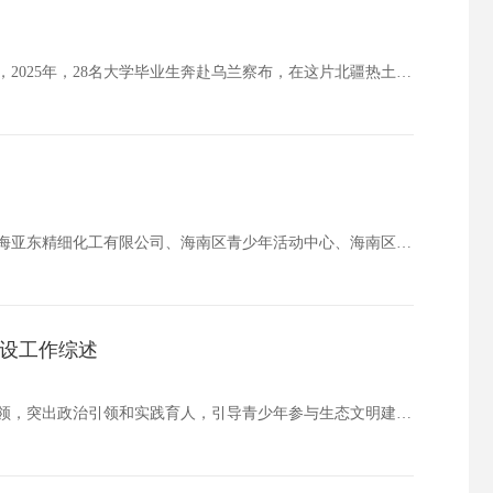
到西部去，到基层去，到祖国最需要的地方去怀着用有限青春做有益国家之事的信念，2025年，28名大学毕业生奔赴乌兰察布，在这片北疆热土上践行理想，书写担当。多年来，已有400余名学子扎根于此，不负韶华，投身戍边、支教、乡村振兴、政策宣传、生态…
10月31日，由共青团海南区委员会、海南高新技术产业开发区管委会主办，内蒙古乌海亚东精细化工有限公司、海南区青少年活动中心、海南区志愿者协会共同承办的美丽中国青春行动海南区新兴领域示范性主题团日暨北方海南青年夜校大排档在内蒙古乌海亚东精细化…
设工作综述
今年以来，团市委深入学习宣传贯彻习近平生态文明思想，以美丽中国青春行动为统领，突出政治引领和实践育人，引导青少年参与生态文明建设，为推进乌海市绿色发展贡献青春力量。强化思想引领，筑牢青少年生态文明理论根基深化生态文明教育引导。制定印发《关于…