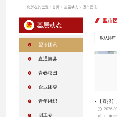
您所在的位置：
首页
>
基层动态
>
盟市团讯
盟市
基层动态
默认排序
盟市团讯
热开展
直通旗县
青春校园
市第六届青年文化节系列活动，以青春奋斗故事分享会、青
艺市集与音乐会、全区示范性入团仪式四…
企业团委
青年组织
▪
【喜报】
2026-0
团工委