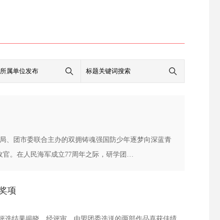
育局、团市委联合主办的双拥铸魂强国防少年逐梦向深蓝青
官。在人民海军成立77周年之际，研学团…
奖项
近日，由自治区团委、自治区党委网信办联合主办的青年创意短视频（微短剧）大赛评选结果揭晓。经评审，由盟团委选送的两部作品喜获佳绩。其中，由共青团锡林郭勒盟委员会与锡林郭勒边境管理支队联合出品的《做个狗不理的边境管理民警》荣获大赛季军，《以坚守…