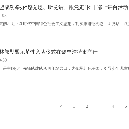
盟成功举办“感党恩、听党话、跟党走”团干部上讲台活动
1-03
年锡林郭勒盟示范性入队仪式在锡林浩特市举行
0-30
<
1
2
3
4
5