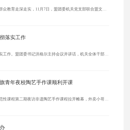
为深入贯彻落实习近平新时代中国特色社会主义思想，推动感党恩、听党话、跟党走群众教育走深走实，11月7日，盟团委机关党支部联合盟文联、盟委编办党支部开展感党恩、听党话、跟党走学习《习近平谈治国理政》第五卷联学联建主题党日活动。本次活动特邀盟委…
彻落实工作
10月30日，盟团委召开专题会议传达学习党的二十届四中全会精神，安排部署贯彻落实工作。盟团委书记洪格尔主持会议并讲话，机关全体干部职工参加会议。会议指出，党的二十届四中全会是在向第二个百年奋斗目标进军的新征程上举行的一次十分重要的会议，是接…
旗青年夜校陶艺手作课顺利开课
聚焦新兴领域青年成长成才，把非遗技艺搬进夜校。10月28日晚，镶黄旗青年夜校示范性课程第二期夜访非遗陶艺手作课程拉开帷幕，外卖小哥、快递员、网络主播、手工艺人等新兴领域20名青年围上围裙、捧起陶土，在陶艺师指导下完成揉泥、拉坯、修坯全流程，…
办