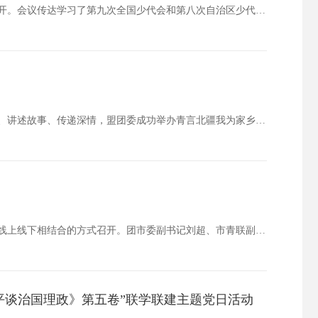
12月30日，锡林郭勒盟少工委第一届委员会第四次全委（扩大）会议在锡林浩特市召开。会议传达学习了第九次全国少代会和第八次自治区少代会精神，总结回顾锡林郭勒盟少工委一届三次全会以来的阶段性工作成效，安排部署下一阶段工作任务。盟教育局局长、少工…
为展示锡林郭勒盟壮美风光、深厚文化和青春活力，引导广大青少年用镜头记录家乡、讲述故事、传递深情，盟团委成功举办青言北疆我为家乡代言短视频征集活动。活动自启动以来，受到全盟青少年及社会各界的广泛关注与积极参与。青年创作者们以独特的视角、真挚的…
11月12日，团市委、市青联召开青少年教育和权益保护界别工作座谈会，此次会议以线上线下相结合的方式召开。团市委副书记刘超、市青联副主席贾雪、市青联副主席姚广明出席会议，青少年教育和权益保护界别委员共28人参加会议。会上，团市委副书记刘超向全…
平谈治国理政》第五卷”联学联建主题党日活动