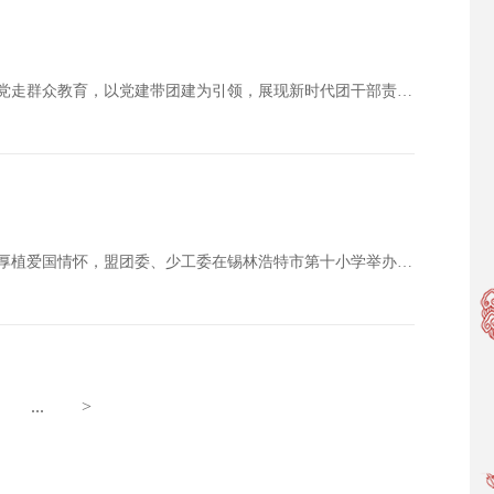
为深入学习贯彻习近平新时代中国特色社会主义思想，扎实推进感党恩、听党话、跟党走群众教育，以党建带团建为引领，展现新时代团干部责任担当和精神风貌，着力为党培养好年轻干部，10月14日至16日，由盟团委主办，国能北电胜利能源有限公司团委承办的锡…
今天（13日）是中国少年先锋队建队76周年纪念日，为传承红色基因，引导少年儿童厚植爱国情怀，盟团委、少工委在锡林浩特市第十小学举办2025年全盟示范性入队仪式。活动以强国复兴有我争当新时代好少年为主题，通过仪式教育引导少先队员切实增强光荣感…
...
>