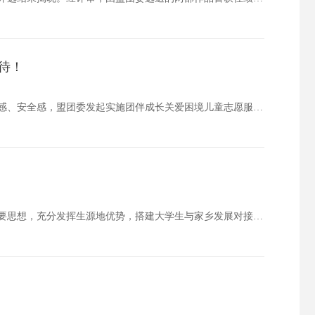
待！
为深入贯彻落实习近平总书记关于青年工作的重要思想，增强困境儿童获得感、幸福感、安全感，盟团委发起实施团伴成长关爱困境儿童志愿服务项目，聚焦服务对象需求，开展思想引领、亲情陪伴、社会融入、自护教育等服务活动，助力困境儿童收获知识技能、提升综合…
为深入贯彻党的二十大和二十届历次全会精神，落实习近平总书记关于青年工作的重要思想，充分发挥生源地优势，搭建大学生与家乡发展对接的制度化平台，共青团锡林郭勒盟委员会启动2026年度冬季扬帆计划大学生实习项目。本次活动旨在通过政务实践、企业实习…