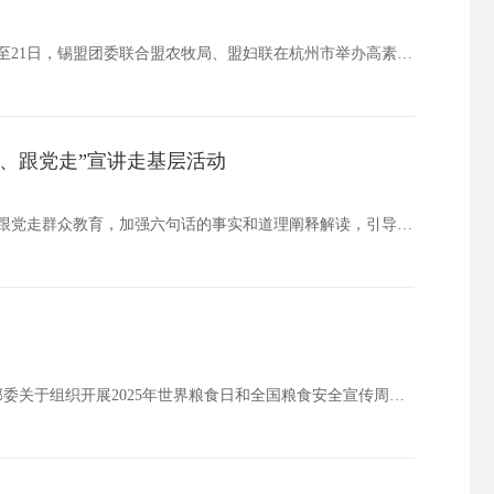
为推动青年力量深度融入乡村振兴实践，助力锡盟优质农畜产品触网出圈，10月15日至21日，锡盟团委联合盟农牧局、盟妇联在杭州市举办高素质农牧民培育青年电商带头人专题培训班，全盟42名青年家庭农牧场主、合作社负责人、电商带头人参加培训。本次培训…
、跟党走”宣讲走基层活动
为持续巩固深入贯彻中央八项规定精神学习教育成果，进一步深化感党恩、听党话、跟党走群众教育，加强六句话的事实和道理阐释解读，引导广大青年将其内化于心、外化于行。近日，锡林郭勒盟青年讲师团以理论宣讲+政策解读模式开展感党恩、听党话、跟党走宣讲走…
为深入学习贯彻习近平生态文明思想，落实国家粮食和物资储备局、共青团中央等6部委关于组织开展2025年世界粮食日和全国粮食安全宣传周活动的部署，引领广大青少年积极践行生态文明理念,增强节约粮食与粮食安全意识,助力五大任务和六个行动落地见效，1…