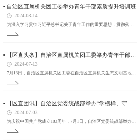
▪
自治区直属机关团工委举办青年干部素质提升培训班
2024-08-14
为深入学习贯彻习近平总书记关于青年工作的重要思想，贯彻落实习近平总书记对内蒙古的重要指示精神，切实提升自治区直属机关各单位团青干部的综合素质和履职能力，7月21日至27日，自治区直属机关团工委在西北政法大学举办自治区直属机关青年干部素质提升…
▪
【区直头条】自治区直属机关团工委举办青年干部综合素质提升训练营
2024-07-13
7月13日，自治区直属机关团工委在自治区直属机关生态文明基地（中国农业科学院草原研究所农牧交错试验示范基地）举办了青年干部综合素质提升训练营，自治区直属机关100余名青年干部参加，自治区直属机关青年工作指导员张伟现场指导。青年干部们参观了基…
▪
【区直团讯】自治区党委统战部举办“学榜样、守初心、强思想、担使命”庆“七一”青年干部座谈会
2024-07-03
为庆祝中国共产党成立103周年，7月1日，自治区党委统战部举办“学榜样、守初心、强思想、担使命”庆“七一”青年干部座谈会，部机关2024年度“两优一先”荣誉获得者代表、各党支部书记和青年干部代表38人参加交流座谈。会上，全体党员重温了入党誓…