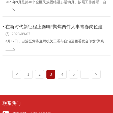
2023年9月是第40个全区民族团结进步活动月。按照工作部署，自治区交通运输厅综合保障中心以“感恩奋进跟党走，在全方位建设模范自治区上作示范”为主题开展了相关学习宣传活动。9月8日，该中心组织党员干部、青年学习理论小组和少数民族干部进行《内…
▪
在新时代新征程上奏响“聚焦两件大事​青春岗位建功”的奋进强音
2023-09-07
4月17日，自治区党委直属机关工委与自治区团委联合印发“聚焦两件大事青春岗位建功”行动方案，推动学习贯彻习近平新时代中国特色社会主义思想主题教育在区直机关团员青年中入脑入心、走深走实。现将各单位开展的特色亮点做法编为简报发布，供区直机关各级…
<
1
2
3
4
5
...
>
联系我们