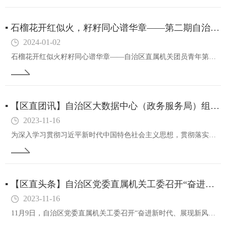
▪
石榴花开红似火，籽籽同心谱华章——第二期自治区直属机关团员青年同心营成功举办
2024-01-02
石榴花开红似火籽籽同心谱华章——自治区直属机关团员青年第二期同心营走进自然博物馆12月22日，由自治区直属机关团工委举办的第二期直属机关团员青年同心营在内蒙古自然博物馆成功举办。本次同心营以“中华民族一家亲同心共筑中国梦”为主题，来自自治区…
▪
【区直团讯】自治区大数据中心（政务服务局）组织举办团员青年爱国主义教育暨工作能力提升培训班
2023-11-16
为深入学习贯彻习近平新时代中国特色社会主义思想，贯彻落实党的二十大精神，巩固提升第一批主题教育成果，进一步铸牢中华民族共同体意识，加强青年爱国主义教育和廉政教育，10月30日，自治区大数据中心（政务服务局）组织举办团员青年爱国主义教育暨工作…
▪
【区直头条】自治区党委直属机关工委召开“奋进新时代、展现新风采，争做实干担当的工委人”青年干部座谈会
2023-11-16
11月9日，自治区党委直属机关工委召开“奋进新时代、展现新风采，争做实干担当的工委人”青年干部座谈会，自治区党委直属机关工委常务副书记孙艾芳同志出席并讲话，机关45岁以下青年干部参加会议。座谈会上，20名青年干部围绕会议主题，结合自身成长经…