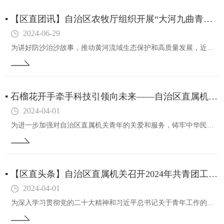
▪
【区直团讯】自治区农牧厅组织开展“大河九曲青春添彩”活动
2024-06-29
为讲好防沙治沙故事，推动黄河流域生态保护和高质量发展，近日，自治区农牧厅组织开展“黄河流域生态保护和高质量发展——大河九曲青春添彩”活动，组织团员青年观看电影《大漠雄心》。该片讲述了“七一勋章”获得者、全国治沙英雄石光银同志的感人事迹，他扎…
▪
石榴花开手牵手科技引领向未来——自治区直属机关青年亲子交流活动在内蒙古科技馆成功举办
2024-04-01
为进一步加强对自治区直属机关青年的关爱和服务，铸牢中华民族共同体意识，充分发挥内蒙古科技馆作为自治区直属机关“青·聚爱”活动基地的优势作用，促进各民族青年深入交往交流交融，3月23日，自治区直属机关团工委在内蒙古科技馆举办了“石榴花开手牵手…
▪
【区直头条】自治区直属机关召开2024年共青团工作会议
2024-04-01
为深入学习贯彻党的二十大精神和习近平总书记关于青年工作的重要思想，全面总结2023年自治区直属机关共青团工作，部署2024年各项工作任务，3月13日，自治区直属机关召开2024年共青团工作会议。自治区党委直属机关工委副书记李鹏程同志出席并讲…