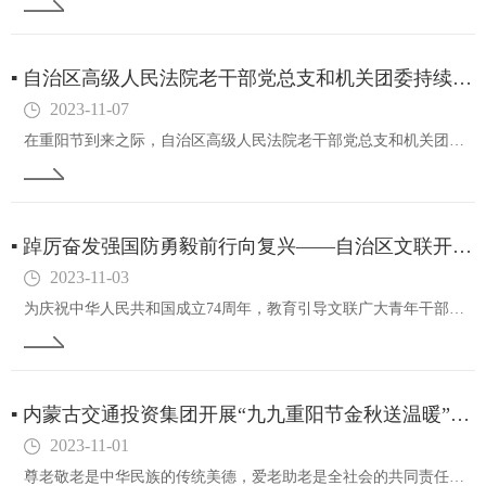
▪
自治区高级人民法院老干部党总支和机关团委持续开展“我为群众办实事”活动
2023-11-07
在重阳节到来之际，自治区高级人民法院老干部党总支和机关团委持续开展党建共建联建活动，真正把“我为群众办实事”抓在经常、融在日常、做在平常，为80岁以上老同志提供上门擦玻璃等家政服务，在关键的时间节点把院党组的关心关怀传递给老党员、老同志，用…
▪
踔厉奋发强国防勇毅前行向复兴——自治区文联开展国防教育活动
2023-11-03
为庆祝中华人民共和国成立74周年，教育引导文联广大青年干部强化国防观念和忧患意识，10月19日，自治区文联机关党委、青年工作委员会组织青年干部赴呼和浩特市赛罕区人民武装部，开展“踔厉奋发强国防勇毅前行向复兴”国防教育活动。活动中，大家在讲解…
▪
内蒙古交通投资集团开展“九九重阳节金秋送温暖”尊老敬老志愿服务活动
2023-11-01
尊老敬老是中华民族的传统美德，爱老助老是全社会的共同责任。重阳节来临之际，内蒙古交通投资集团与团结小区社区在社区党群服务中心联合开展“九九重阳节金秋送温暖”尊老敬老志愿服务活动。活动当天，来自集团10余名青年志愿者为老人们送去了特制的节日蛋…