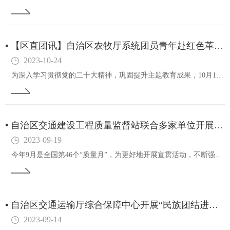
▪
【区直团讯】自治区农牧厅系统团员青年赴红色革命根据地开展爱国统一战线思想教育和志愿服务
2023-10-24
为深入学习贯彻党的二十大精神，巩固提升主题教育成果，10月14日，自治区农牧厅团委联合武川县农牧业技术推广中心党支部，赴武川县井儿沟革命根据地开展了爱国统一战线思想教育和志愿服务活动。武川县委宣传部胡利老师从中国共产党组建大青山抗日小分队到…
▪
自治区交通建设工程质量监督站联合多家单位开展质量月主题党日活动
2023-09-19
今年9月是全国第46个“质量月”，为更好地开展宣贯活动，不断强化交通建设项目质量意识，15日上午自治区市场监督管理局质量发展局、法规处、登记注册局党支部，自治区交通运输厅建设管理处，自治区交通建设工程质量监督站党支部和内蒙古交通集团工程管理…
▪
自治区交通运输厅综合保障中心开展“民族团结进步活动月”活动
2023-09-14