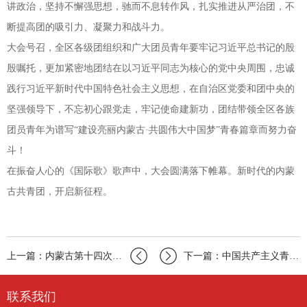
讲政治，坚持不懈强思想，驰而不息转作风，扎实推进从严治团，不
断提高团的吸引力、凝聚力和战斗力。
大会号召，全区各级团组织和广大团员青年要牢记习近平总书记的殷
殷嘱托，更加紧密地团结在以习近平同志为核心的党中央周围，忠诚
践行习近平新时代中国特色社会主义思想，在自治区党委和团中央的
坚强领导下，不忘初心跟党走，牢记使命建新功，团结带领全区各族
团员青年为谱写“建设亮丽内蒙古·共圆伟大中国梦”青春篇章而努力奋
斗！
在振奋人心的《国际歌》歌声中，大会圆满落下帷幕。新时代的内蒙
古共青团，开启新征程。
上一篇：内蒙古第十四次团代会全体代表参加学习贯彻习近平新…
下一篇：中国共产主义青年团内蒙古自治区第十四次代表大会开…
联系我们