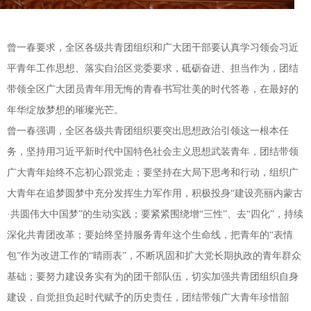
曾一春要求，全区各级共青团组织和广大团干部要认真学习领会习近
平青年工作思想、落实自治区党委要求，砥砺奋进、担当作为，团结
带领全区广大团员青年用无悔的青春书写壮美的时代答卷，在最好的
年华绽放梦想的璀璨光芒。
曾一春强调，全区各级共青团组织要突出思想政治引领这一根本任
务，坚持用习近平新时代中国特色社会主义思想武装青年，团结带领
广大青年始终不忘初心跟党走；要坚持在大局下思考和行动，组织广
大青年在追梦圆梦中充分发挥生力军作用，积极投身“建设亮丽内蒙古
·共圆伟大中国梦”的生动实践；要紧紧围绕增“三性”、去“四化”，持续
深化共青团改革；要始终坚持服务青年这个生命线，把青年的“表情
包”作为改进工作的“晴雨表”，不断巩固和扩大党长期执政的青年群众
基础；要努力建设务实有为的团干部队伍，切实加强共青团组织自身
建设，自觉担负起时代赋予的历史责任，团结带领广大青年珍惜韶