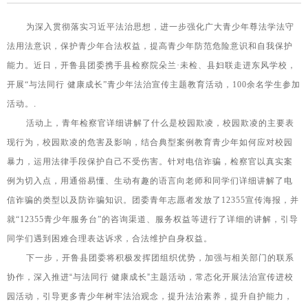
为深入贯彻落实习近平法治思想，进一步强化广大青少年尊法学法守
法用法意识，保护青少年合法权益，提高青少年防范危险意识和自我保护
能力。近日，开鲁县团委携手县检察院朵兰·未检、县妇联走进东风学校，
开展“与法同行 健康成长”青少年法治宣传主题教育活动，100余名学生参加
活动。
.
活动上，青年检察官详细讲解了什么是校园欺凌，校园欺凌的主要表
现行为，校园欺凌的危害及影响，结合典型案例教育青少年如何应对校园
暴力，运用法律手段保护自己不受伤害。针对电信诈骗，检察官以真实案
例为切入点，用通俗易懂、生动有趣的语言向老师和同学们详细讲解了电
信诈骗的类型以及防诈骗知识。团委青年志愿者发放了12355宣传海报，
并
就“12355青少年服务台”的咨询渠道、服务权益等进行了详细的讲解，引导
同学们遇到困难合理表达诉求，合法维护自身权益。
下一步，开鲁县团委将积极发挥团组织优势，加强与相关部门的联系
协作，深入推进“与法同行 健康成长”主题活动，常态化开展法治宣传进校
园活动，引导更多青少年树牢法治观念，提升法治素养，提升自护能力，