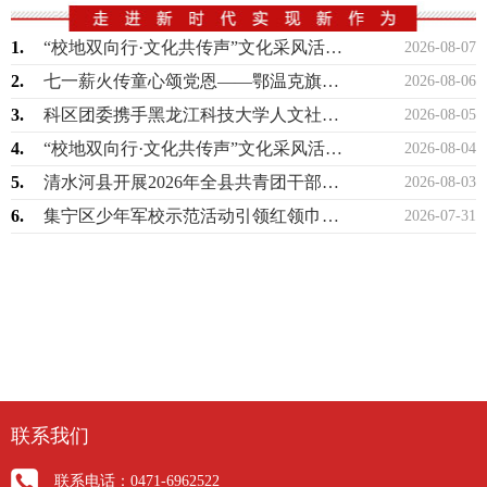
1.
“校地双向行·文化共传声”文化采风活动落幕青年力量赋能武川县域文化传播与文旅高质…
2026-08-07
2.
七一薪火传童心颂党恩——鄂温克旗团委开展红色故事会主题教育活动
2026-08-06
3.
科区团委携手黑龙江科技大学人文社会科学学院团委开展暑期“三下乡”社会实践活动
2026-08-05
4.
“校地双向行·文化共传声”文化采风活动落幕青年力量赋能武川县域文化传播与文旅高质…
2026-08-04
5.
清水河县开展2026年全县共青团干部业务能力提升专题培训班
2026-08-03
6.
集宁区少年军校示范活动引领红领巾筑梦强军路
2026-07-31
联系我们
联系电话：0471-6962522