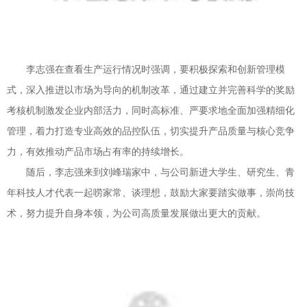
李志强在查看生产运行情况时强调，要积极探索和创新管理模
式，深入推进以市场为导向的机制改革，通过建立并完善科学的奖励
考核机制激发企业内部活力，同时高标准、严要求地全面加强精细化
管理，着力打造专业高效的品控队伍，切实提升产品质量与核心竞争
力，有效推动产品市场占有率的持续增长。
随后，李志强来到刘峰瑞家中，与公司新进大学生、研究生、青
年科技人才代表一起唠家常、谈理想，鼓励大家要踏实做事，崇尚技
术，努力提升自身本领，为公司高质量发展做出更大的贡献。