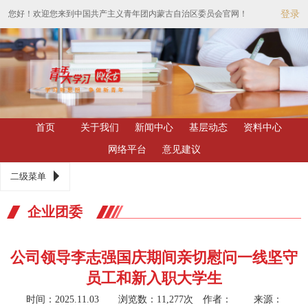
您好！欢迎您来到中国共产主义青年团内蒙古自治区委员会官网！
登录
首页
关于我们
新闻中心
基层动态
资料中心
网络平台
意见建议
二级菜单
企业团委
公司领导李志强国庆期间亲切慰问一线坚守
员工和新入职大学生
时间：2025.11.03 浏览数：11,277次
作者： 来源：