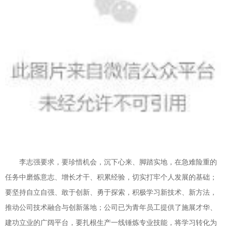
李志强要求，要珍惜机会，沉下心来、脚踏实地，在急难险重的
任务中磨炼意志、增长才干、积累经验，切实打牢个人发展的基础；
要坚持自立自强、敢于创新、勇于探索，积极学习新技术、新方法，
推动公司技术融合与创新落地；公司已为青年员工提供了施展才华、
建功立业的广阔平台，要扎根生产一线锤炼专业技能，将学习转化为