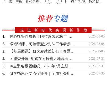
上一篇：赋能巾帼巧手点亮创业微光｜锡林郭勒盟团委开展羊毛毡手工技能培训助力青年创…
下一篇：“红领巾传文脉——跟着习爷爷学在博物馆”呼伦贝尔市少先队员民族团结进步教…
1.
暖心托管伴成长！阿拉善盟2026年“希望工程伙伴项目”暑期困境儿童托管班正式开班
2026-08-05
2.
锻造强师，阿拉善盟少先队工作者参加自治区第86期培训班
2026-08-04
3.
【基层团讯】薪火赓续践初心青春逐梦启新程——孪井滩生态移民示范区召开西部计划志愿…
2026-08-03
4.
团盟委开展“党旗在阿拉善大地高高飘扬”联合主题党团日活动
2026-07-31
5.
@全盟各级团组织，2026年7月主题团日活动指引来啦！
2026-07-31
6.
研学拓思路交流促提升｜全盟社会组织开展观摩研学活动
2026-07-30