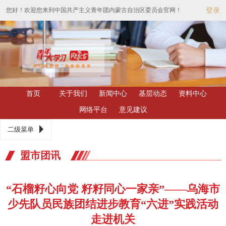
您好！欢迎您来到中国共产主义青年团内蒙古自治区委员会官网！
登录
首页
关于我们
新闻中心
基层动态
资料中心
网络平台
意见建议
二级菜单
盟市团讯
“石榴籽心向党 籽籽同心一家亲”——乌海市
少先队员民族团结进步教育“六进”实践活动
走进机关