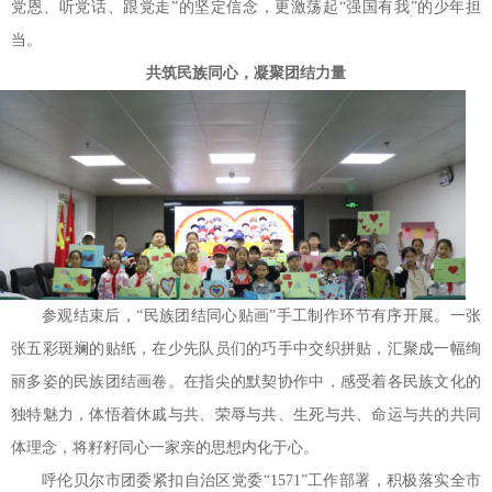
党恩、听党话、跟党走”的坚定信念，更激荡起“强国有我”的少年担
当。
共筑民族同心，凝聚团结力量
参观结束后，“民族团结同心贴画”手工制作环节有序开展。一张
张五彩斑斓的贴纸，在少先队员们的巧手中交织拼贴，汇聚成一幅绚
丽多姿的民族团结画卷。在指尖的默契协作中，感受着各民族文化的
独特魅力，体悟着休戚与共、荣辱与共、生死与共、命运与共的共同
体理念，将籽籽同心一家亲的思想内化于心。
呼伦贝尔市团委紧扣自治区党委“1571”工作部署，积极落实全市