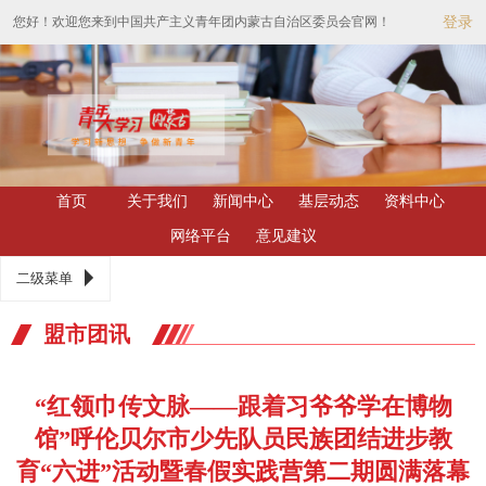
您好！欢迎您来到中国共产主义青年团内蒙古自治区委员会官网！
登录
首页
关于我们
新闻中心
基层动态
资料中心
网络平台
意见建议
二级菜单
盟市团讯
“红领巾传文脉——跟着习爷爷学在博物
馆”呼伦贝尔市少先队员民族团结进步教
育“六进”活动暨春假实践营第二期圆满落幕