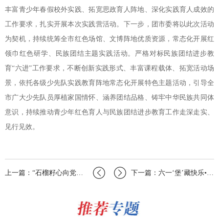
丰富青少年春假校外实践、拓宽思政育人阵地、深化实践育人成效的
工作要求，扎实开展本次实践营活动。下一步，团市委将以此次活动
为契机，持续统筹全市红色场馆、文博阵地优质资源，常态化开展红
领巾红色研学、民族团结主题实践活动。严格对标民族团结进步教
育“六进”工作要求，不断创新实践形式、丰富课程载体、拓宽活动场
景，依托各级少先队实践教育阵地常态化开展特色主题活动，引导全
市广大少先队员厚植家国情怀、涵养团结品格、铸牢中华民族共同体
意识，持续推动青少年红色育人与民族团结进步教育工作走深走实、
见行见效。
上一篇：“石榴籽心向党籽籽同心一家亲”——乌海市少先队员民族团结进步教育“六进”…
下一篇：六一‘堡’藏快乐•团团守护童心”｜乌海团市委开展新兴领域青年亲子汉堡DI…