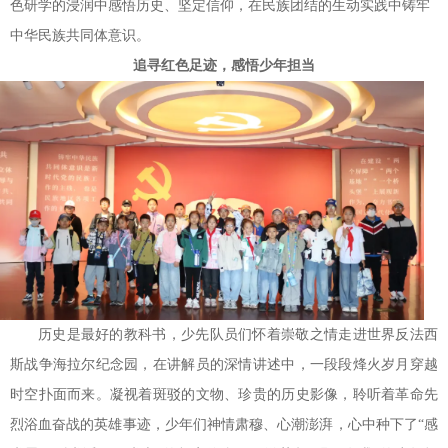
色研学的浸润中感悟历史、坚定信仰，在民族团结的生动实践中铸牢
中华民族共同体意识。
追寻红色足迹，感悟少年担当
历史是最好的教科书，少先队员们怀着崇敬之情走进世界反法西
斯战争海拉尔纪念园，在讲解员的深情讲述中，一段段烽火岁月穿越
时空扑面而来。凝视着斑驳的文物、珍贵的历史影像，聆听着革命先
烈浴血奋战的英雄事迹，少年们神情肃穆、心潮澎湃，心中种下了“感