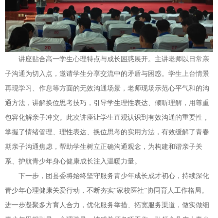
讲座贴合高一学生心理特点与成长困惑展开。主讲老师以日常亲
子沟通为切入点，邀请学生分享交流中的矛盾与困惑。学生上台情景
再现学习、作息等方面的无效沟通场景，老师现场示范心平气和的沟
通方法，讲解换位思考技巧，引导学生理性表达、倾听理解，用尊重
包容化解亲子冲突。此次讲座让学生直观认识到有效沟通的重要性，
掌握了情绪管理、理性表达、换位思考的实用方法，有效缓解了青春
期亲子沟通焦虑，帮助学生树立正确沟通观念，为构建和谐亲子关
系、护航青少年身心健康成长注入温暖力量。
下一步，团县委将始终坚守服务青少年成长成才初心，持续深化
青少年心理健康关爱行动，不断夯实“家校医社”协同育人工作格局。
进一步凝聚多方育人合力，优化服务举措、拓宽服务渠道，做实做细