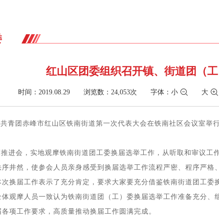
委
红山区团委组织召开镇、街道团（工
时间：2019.08.29 浏览数：24,053次
字体：
小
大
,共青团赤峰市红山区铁南街道第一次代表大会在
铁南社区
会议室举
摩
推进会
，实地观摩
铁南街道团工委
换届选举
工作，
从
听取和审议工
秩序井然
，使参会人员
亲身感受
到
换届选举工作流程严密、程序严格
本次换届工作表示了充分肯定，
要求大家
要充分借鉴
铁南街道团工委
全体观摩人员一致认为
铁南街道团（工）委
换届选举工作准备充分、
届各项工作要求，
高质量
推动
换届工作圆满完成。