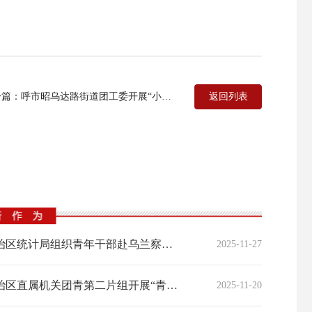
返回列表
：呼市昭乌达路街道团工委开展“小我融入大我青春献给祖国”主题宣讲活动
自治区统计局组织青年干部赴乌兰察布市、呼和浩特市开展“以数为基”调研实践活动
2025-11-27
自治区直属机关团青第二片组开展“青春向党·深学笃行”主题团日活动
2025-11-20