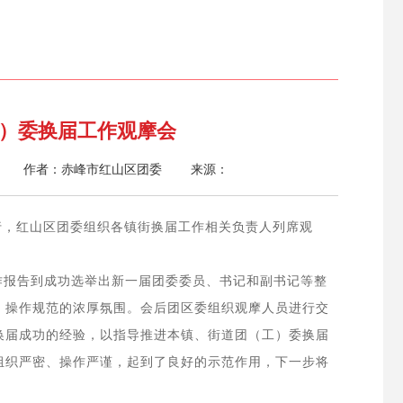
）委换届工作观摩会
作者：赤峰市红山区团委 来源：
行
，红山区团委组织各镇街换届工作相关负责人列席观
作报告到
成功选举出新一届团
委
委员
、
书记
和副书记等整
、操作规范
的浓厚
氛围。
会后团区委组织观摩人员进行交
换届成功
的
经验
，
以指导推进本镇
、
街道团
（工）委
换届
组织严密、操作严谨，起到了良好的示范作用，
下一步将