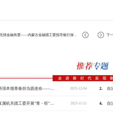
情金融有爱——内蒙古金融团工委指导银行保险机构抗击疫情
下一篇
深学细悟强本领青春担当践使命——自治区机关事务管理局青年理论学习小组开展专题学习
2.
2025-12-04
自治区直属机关团工委开展“青・听”谈心交流活动
4.
2025-11-21