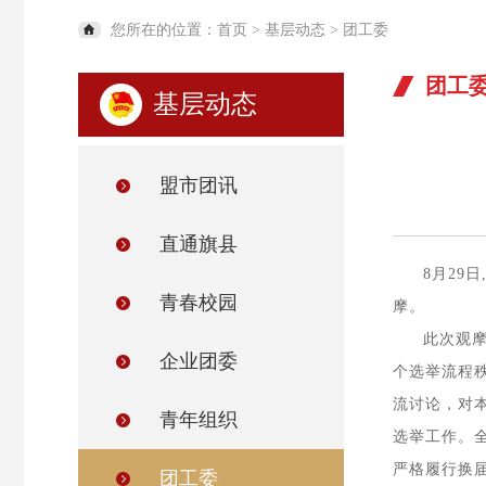
您所在的位置：
首页
>
基层动态
>
团工委
团工
基层动态
盟市团讯
直通旗县
8
月
29
日
青春校园
摩。
此次
观
企业团委
个
选举流程
流讨论，
对
青年组织
选举工作。
严格履行
换
团工委