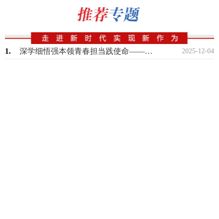
1.
深学细悟强本领青春担当践使命——自治区机关事务管理局青年理论学习小组开展专题学习
2025-12-04
2.
自治区统计局组织青年干部赴乌兰察布市、呼和浩特市开展“以数为基”调研实践活动
2025-11-27
3.
自治区直属机关团工委开展“青・听”谈心交流活动
2025-11-21
4.
自治区直属机关团青第二片组开展“青春向党·深学笃行”主题团日活动
2025-11-20
5.
自治区残联召开青年理论学习小组2025年第3次集体学习研讨
2025-11-13
6.
自治区科技厅组织青年干部参加2025年“青年科学家百城行”走进内蒙古活动
2025-11-03