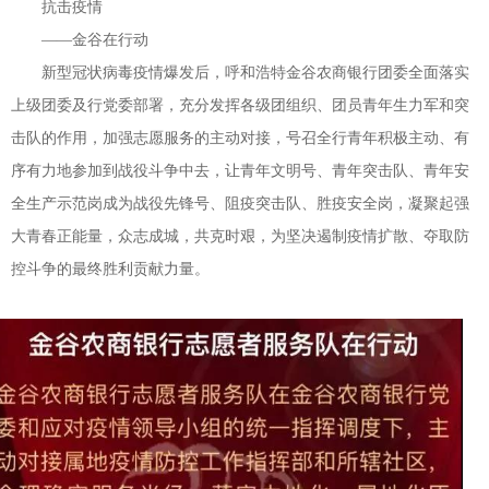
抗击疫情
——金谷在行动
新型冠状病毒疫情爆发后，呼和浩特金谷农商银行团委全面落实
上级团委及行党委部署，充分发挥各级团组织、团员青年生力军和突
击队的作用，加强志愿服务的主动对接，号召全行青年积极主动、有
序有力地参加到战役斗争中去，让青年文明号、青年突击队、青年安
全生产示范岗成为战役先锋号、阻疫突击队、胜疫安全岗，凝聚起强
大青春正能量，众志成城，共克时艰，为坚决遏制疫情扩散、夺取防
控斗争的最终胜利贡献力量。