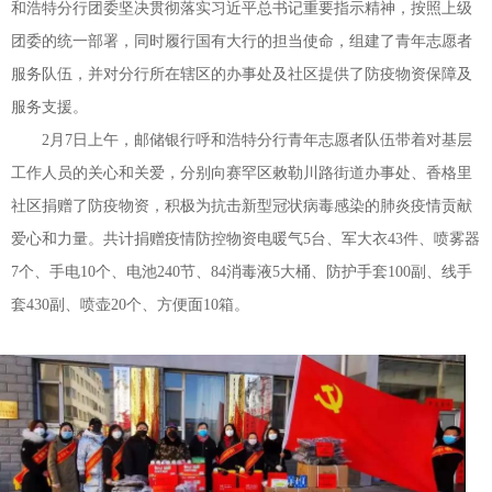
和浩特分行团委坚决贯彻落实习近平总书记重要指示精神，按照上级
团委的统一部署，同时履行国有大行的担当使命，组建了青年志愿者
服务队伍，并对分行所在辖区的办事处及社区提供了防疫物资保障及
服务支援。
2月7日上午，邮储银行呼和浩特分行青年志愿者队伍带着对基层
工作人员的关心和关爱，分别向赛罕区敕勒川路街道办事处、香格里
社区捐赠了防疫物资，积极为抗击新型冠状病毒感染的肺炎疫情贡献
爱心和力量。共计捐赠疫情防控物资电暖气5台、军大衣43件、喷雾器
7个、手电10个、电池240节、84消毒液5大桶、防护手套100副、线手
套430副、喷壶20个、方便面10箱。