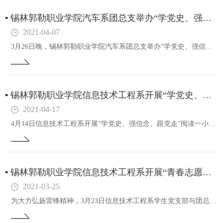
▪
锡林郭勒职业学院汽车系团总支举办“学党史、强信念、跟党走”党史学习会
2021-04-07
3月26日晚，锡林郭勒职业学院汽车系团总支举办“学党史、强信念、跟党走”党史学习会，汽车系团总支书记张刚老师、学生会成员、各班团支书和全体团员参加此次活动。学习会上，张刚老师领学了习近平总书记在党史学习教育动员大会上的重要讲话精神，教育引导…
▪
锡林郭勒职业学院信息技术工程系开展“学党史、强信念、跟党走”阅读一小时活动
2021-04-17
4月14日信息技术工程系开展“学党史、强信念、跟党走”阅读一小时活动，团总支书记及学生会全体成员参加活动。本次活动在图书馆综合阅览室进行，将阅读一小时与党史学习教育有机结合，充分调动广大学生骨干的积极性、主动性，动员和引导同学们积极参与读书…
▪
锡林郭勒职业学院信息技术工程系开展“青春志愿行，建功新时代”学雷锋主题志愿服务活动
2021-03-25
为大力弘扬雷锋精神，3月23日信息技术工程系学生党支部与团总支联合开展“青春志愿行，建功新时代”学雷锋主题志愿服务活动。活动中，志愿者积极宣传雷锋精神制作主题板报，并对信息技术工程系所有机房的鼠标、键盘、电脑屏幕以及主机进行全覆盖、无死角消…