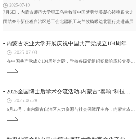
2025-07-10
7月6日，内蒙古师范大学职工乌兰牧骑中国梦劳动美凝心铸魂跟党走
团结奋斗新征程自治区总工会北疆职工乌兰牧骑暖边北疆行走进基层
慰问演出在赤峰市克什克腾旗正式拉开帷幕。本场演出…
▪
内蒙古农业大学开展庆祝中国共产党成立104周年系列活动
2025-07-03
在中国共产党成立104周年之际，学校各级党组织积极响应校党委号召，围绕党建领航强作风挺膺担当践初心主题，精心策划并实施了一系列丰富多彩、意义深远的活动，以实际行动向党的生日献礼，进一步激发了全校党员干部的爱党爱国热情和干事创业激情。深学细悟…
▪
2025全国博士后学术交流活动-内蒙古“奏响”科技兴农新乐章
2025-06-28
6月25号，由内蒙古自治区人力资源与社会保障厅主办，内蒙古农业大学承办的科聚新农业共话新未来2025全国博士后学术交流活动在呼和浩特隆重开幕。现场来自全国各地50余家高校、科研院所的200余名特邀专家、学者、青年博士后精英齐聚一堂，共同探讨…