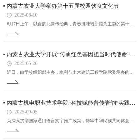
▪
内蒙古农业大学举办第十五届校园饮食文化节
2025-06-10
6月7日上午，以食韵北疆传经典，青春滋味谱新篇为主题的第十五届校园饮食文化节在西校区桃园广场启幕。党委委员、副校长陆海平和董同力嘎出席活动。本届饮食文化节由宣传部、团委、学生工作部联合主办，食品科学与工程学院与内蒙古营养学会承办。现场设置了…
▪
内蒙古农业大学开展“传承红色基因担当时代使命”红色观影活动
2025-06-26
近日，由学校组织部主办，水利与土木建筑工程学院党委承办的传承红色基因担当时代使命红色观影活动圆满结束。此次活动依托图书馆多媒体中心，共举办12期，覆盖全校20个学院，吸引了840名学生党员代表积极参与，成为学校庆祝建党104周年党建领航强作…
▪
内蒙古机电职业技术学院“科技赋能普传岩韵”实践团助力乡村振兴与非遗文化传承
2025-09-05
为深入贯彻国家通用语言文字推广政策，铸牢中华民族共同体意识，响应国家推广普通话，助力乡村振兴的号召，同时推动非物质文化遗产的保护与传承，2025年7月-8月，由内蒙古机电职业技术学院组建的科技赋能普传岩韵推广普通话实践及中华文脉传承团奔赴巴…