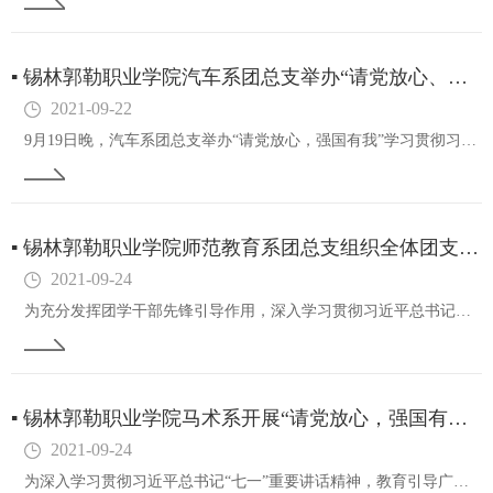
▪
锡林郭勒职业学院汽车系团总支举办“请党放心、强国有我”学习贯彻习近平总书记七一重要讲话精神主题团日活动
2021-09-22
9月19日晚，汽车系团总支举办“请党放心，强国有我”学习贯彻习近平总书记七一重要讲话精神主题团日活动。活动上，各支部共同重温习近平总书记重要讲话。总书记掷地有声、振奋人心的讲话令大家倍感振奋、倍受鼓舞、纷纷发表感想：作为新时代青年要切实担负…
▪
锡林郭勒职业学院师范教育系团总支组织全体团支部书记开展“民族大团结共铸中国梦”主题团日活动
2021-09-24
为充分发挥团学干部先锋引导作用，深入学习贯彻习近平总书记在全国民族团结进步表彰大会上的重要讲话精神，进一步铸牢中华民族共同体意识，师范教育系团总支组织全体团支部书记开展“民族大团结共铸中国梦”主题团日活动。此次团日活动由学教2011团支部书…
▪
锡林郭勒职业学院马术系开展“请党放心，强国有我”学习贯彻习近平总书记七一重要讲话精神主题团日活动
2021-09-24
为深入学习贯彻习近平总书记“七一”重要讲话精神，教育引导广大团员青年弘扬伟大建党精神、激发磅礴奋进伟力，马术系组织20级团支部于9月22日开展“请党放心，强国有我”学习贯彻习近平总书记七一重要讲话精神主题团日活动。活动中，通过对习近平总书记…