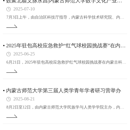
▪
数聚北疆文脉永昌|内蒙古师范大学数字文化产业科技成果重磅发布！
2025-07-10
7月3日上午，由自治区科技厅指导，内蒙古科学技术研究院、内蒙古师范大学主办的2025年第38期蒙科聚专题发布会数字文化产业科技成果专题发布会在蒙科聚创新生态馆桃李厅举办。内蒙古科学技术研究院党组成员、副院长曹瑾鑫，内蒙古师范大学党委委员、副…
▪
2025年驻包高校应急救护“红气球校园挑战赛”在内科大圆满收官
2025-06-25
6月21日，2025年驻包高校应急救护红气球校园挑战赛在内蒙古科技大学鸣笛启幕，来自驻包8所高校的100支队伍、500名师生参加本次比赛，以赛促学共同提升青年大学生的应急救护能力。挑战赛现场本次赛事由中国红十字基金会、内蒙古自治区红十字会、…
▪
内蒙古师范大学第三届人类学青年学者研习营举办
2025-08-21
8月2日至12日，由内蒙古师范大学民族学与人类学学院主办，内蒙古师范大学中华民族共同体研究基地、内蒙古北疆文化研究基地共同承办的内蒙古师范大学第三届人类学青年学者研习营举办。我校党委委员、副校长杨玉成出席开幕式并致辞。本届研习营以生计与栖居…