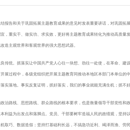
结报告和关于巩固拓展主题教育成果的意见时发表重要讲话，对巩固拓展
宜，重实干、做实功、求实效，更好将主题教育成果转化为推动高质量发展
成改造主观世界和客观世界的强大思想武器。
优良传统。抓落实让中国共产党人心往一块想、劲往一处使，在革命、建
育开展过程中，各级党组织把开展主题教育同推动本地区本部门本单位的
署落实落地。事实反复证明，抓好落实，我们的事业就能充满生机；抓不
的政治路线、思想路线、群众路线的根本要求，也是衡量领导干部党性和
根本利益为出发点和落脚点。党员、干部要树牢造福人民的政绩观，坚持
投机取巧、数据造假；坚持打基础利长远，不搞急功近利、竭泽而渔、劳