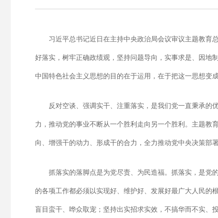
习近平总书记近日在主持中央政治局会议审议主题教育总
好落实，树牢正确政绩观，坚持问题导向，实事求是、因地制
中国特色社会主义思想的目的在于运用，在于把这一思想变
反对空谈、强调实干、注重落实，是我们党一直秉承的
力，推动党的事业不断从一个胜利走向另一个胜利。主题教
向、增强干的动力、形成干的合力，全力推动党中央决策部
抓落实的落脚点是为党尽责、为民造福。抓落实，是党
的各项工作都必须以实现好、维护好、发展好最广大人民的
盲目蛮干、哗众取宠；坚持出实招求实效，不搞华而不实、