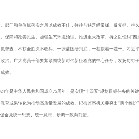
方、部门和单位抓落实之所以成效不佳，往往与缺乏经常抓、反复抓、持
、保障和改善民生、加强生态环境治理、推进重大改革、持之以恒纠“四
、抓督查，不获全胜决不收兵。一张蓝图绘到底，一茬接着一茬干。习近
的政治。广大党员干部要紧紧围绕新时代新征程党的中心任务，发扬钉钉
于成效。
24年是中华人民共和国成立75周年，是实现“十四五”规划目标任务的关
教育成果转化为推动高质量发展的成效。纪检监察机关要突出“两个维护
督促全党统一思想、统一意志、步调一致向前进。