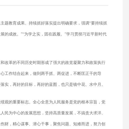
主题教育成果、持续抓好落实提出明确要求，强调“要持续抓
的成效。”“为学之实，固在践履。”学习贯彻习近平新时代
设和改革的不同历史时期形成了强大的政党凝聚力和政策执行
中心工作结合起来，做到两手抓、两促进，不断匡正干的导
好落实，再好的目标，再好的蓝图，也只是镜中花、水中月。
政绩观的重要标志。全心全意为人民服务是党的根本宗旨，党
以人民为中心的发展思想，坚持高质量发展，不搞贪大求洋、
民伤财，精心谋事、潜心干事，聚焦问题、知难而进，努力创