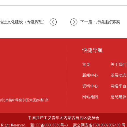
推进文化建设（专题深思）
下一篇：持续抓好落实
快捷导航
首页
关于我们
新闻中心
基层动态
资料中心
网络平台
网站地图
意见建议
区科尔沁南路69号留创园大厦副楼C座
中国共产主义青年团内蒙古自治区委员会
ht Reserved.
蒙ICP备05003536号-3
蒙公网安备15010502002439 号