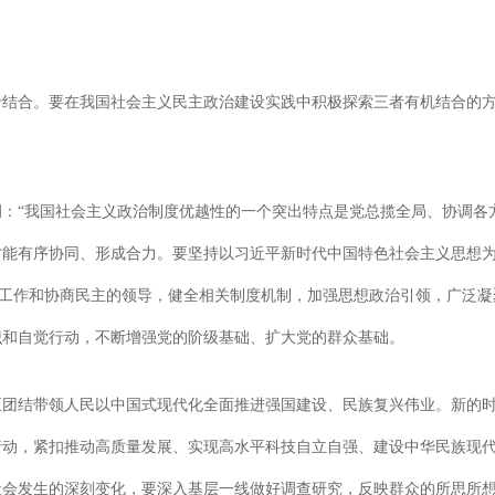
于结合。要在我国社会主义民主政治建设实践中积极探索三者有机结合的
：“我国社会主义政治制度优越性的一个突出特点是党总揽全局、协调各
能有序协同、形成合力。要坚持以习近平新时代中国特色社会主义思想为指
统战工作和协商民主的领导，健全相关制度机制，加强思想政治引领，广泛
识和自觉行动，不断增强党的阶级基础、扩大党的群众基础。
正团结带领人民以中国式现代化全面推进强国建设、民族复兴伟业。新的
行动，紧扣推动高质量发展、实现高水平科技自立自强、建设中华民族现
社会发生的深刻变化，要深入基层一线做好调查研究，反映群众的所思所