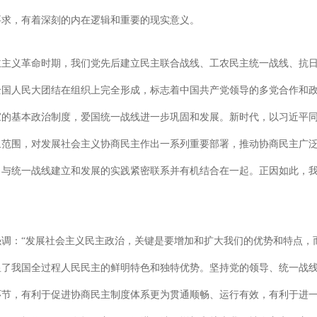
要求，有着深刻的内在逻辑和重要的现实意义。
主义革命时期，我们党先后建立民主联合战线、工农民主统一战线、抗日民
全国人民大团结在组织上完全形成，标志着中国共产党领导的多党合作和
家的基本政治制度，爱国统一战线进一步巩固和发展。新时代，以习近平
象范围，对发展社会主义协商民主作出一系列重要部署，推动协商民主广
，与统一战线建立和发展的实践紧密联系并有机结合在一起。正因如此，
调：“发展社会主义民主政治，关键是要增加和扩大我们的优势和特点，
显了我国全过程人民民主的鲜明特色和独特优势。坚持党的领导、统一战
环节，有利于促进协商民主制度体系更为贯通顺畅、运行有效，有利于进