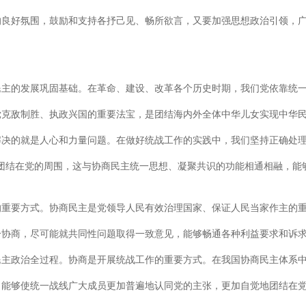
的良好氛围，鼓励和支持各抒己见、畅所欲言，又要加强思想政治引领，
民主的发展巩固基础。在革命、建设、改革各个历史时期，我们党依靠统
党克敌制胜、执政兴国的重要法宝，是团结海内外全体中华儿女实现中华
决的就是人心和力量问题。在做好统战工作的实践中，我们坚持正确处理
团结在党的周围，这与协商民主统一思想、凝聚共识的功能相通相融，能
的重要方式。协商民主是党领导人民有效治理国家、保证人民当家作主的
分协商，尽可能就共同性问题取得一致意见，能够畅通各种利益要求和诉
民主政治全过程。协商是开展统战工作的重要方式。在我国协商民主体系
，能够使统一战线广大成员更加普遍地认同党的主张，更加自觉地团结在