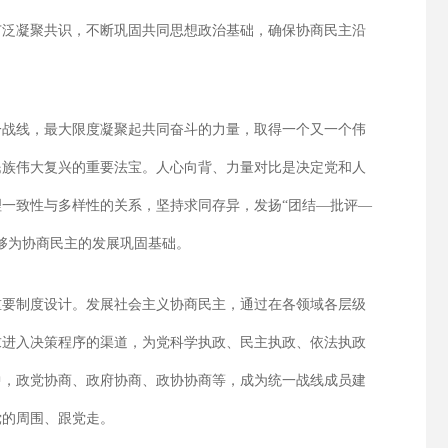
广泛凝聚共识，不断巩固共同思想政治基础，确保协商民主沿
一战线，最大限度凝聚起共同奋斗的力量，取得一个又一个伟
民族伟大复兴的重要法宝。人心向背、力量对比是决定党和人
一致性与多样性的关系，坚持求同存异，发扬“团结—批评—
够为协商民主的发展巩固基础。
重要制度设计。发展社会主义协商民主，通过在各领域各层级
求进入决策程序的渠道，为党科学执政、民主执政、依法执政
中，政党协商、政府协商、政协协商等，成为统一战线成员建
党的周围、跟党走。