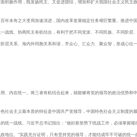
方面积极作用，既发扬民主、又促进团结，增加和扩大我国社会主义民主
界百年未有之大变局加速演进，国内改革发展稳定任务艰巨繁重。推进中
统一战线、协商民主有机结合，有利于把不同党派、不同民族、不同阶层
、阶层关系、海内外同胞关系和谐，齐众心、汇众力、聚众智，形成心往
作用、内在统一。将三者有机结合起来，就能够将党的领导的政治优势和
特色社会主义最本质的特征是中国共产党领导，中国特色社会主义制度的
的统一战线。习近平总书记指出：“做好新形势下统战工作，必须掌握规
政地位。”实践充分证明，只有坚持党的领导，才能结成牢不可破的统一